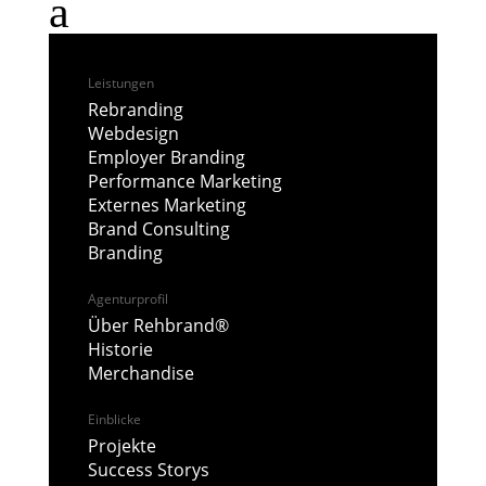
a
Leistungen
Rebranding
Webdesign
Employer Branding
SQUARED FORCE
Performance Marketing
von
Untertier
|
Mai 21, 2025
Externes Marketing
Brand Consulting
Branding
Agenturprofil
DAEDALUS
Über Rehbrand®
von
Untertier
|
Nov. 18, 2024
Historie
Merchandise
Einblicke
Projekte
Success Storys