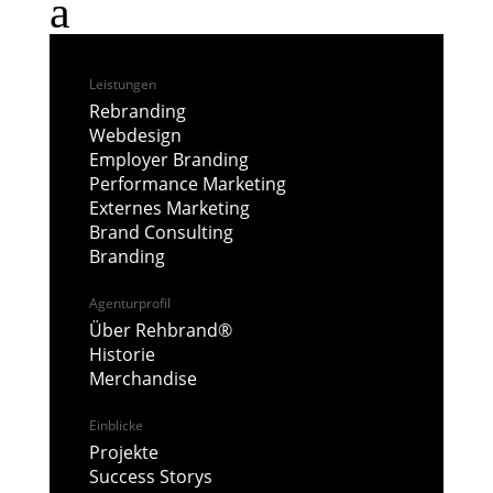
a
Leistungen
Rebranding
Webdesign
Employer Branding
Branding Wise Workforce
Performance Marketing
von
Untertier
|
Juli 25, 2025
Externes Marketing
Brand Consulting
Branding
Agenturprofil
SQUARED FORCE
Über Rehbrand®
von
Untertier
|
Mai 21, 2025
Historie
Merchandise
Einblicke
Projekte
Success Storys